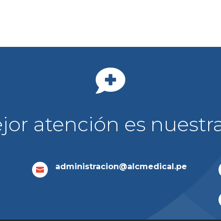

or atención es nuestr
administracion@alcmedical.pe
