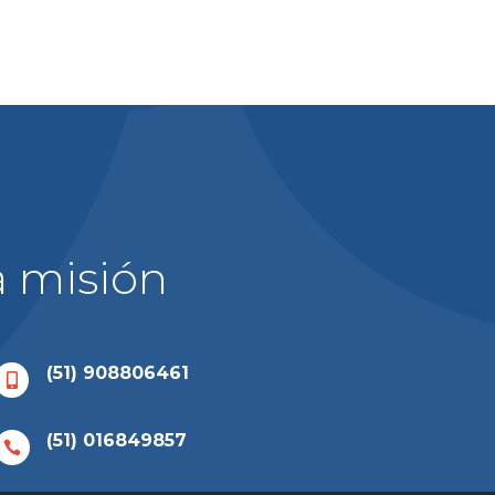
a misión
(51) 908806461

(51) 016849857
