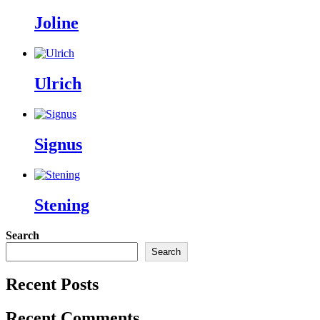
Joline
Ulrich
Signus
Stening
Search
Search
Recent Posts
Recent Comments