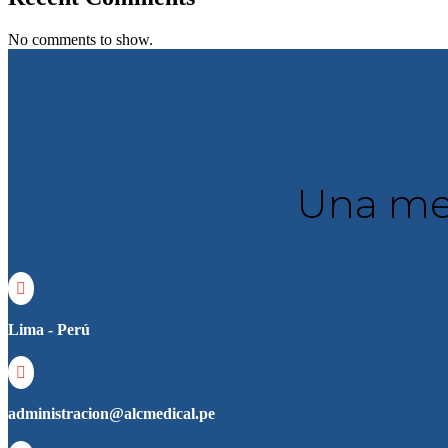
No comments to show.
Una mej

Lima - Perú

administracion@alcmedical.pe