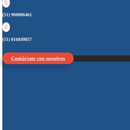

(51) 908806461

(51) 016849857
Contáctate con nosotros