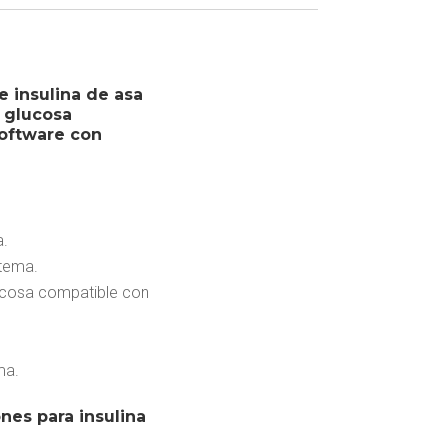
 insulina de asa
 glucosa
software con
a.
tema.
lucosa compatible con
ma.
nes para insulina